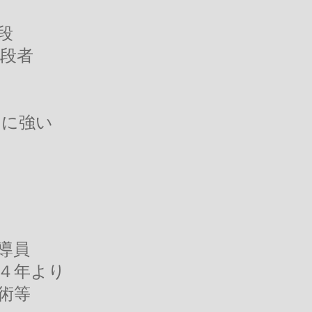
段
段者
に強い
導員
４年より
術等