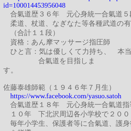
id=100014453956048
合氣道歴３６年 元心身統一合氣道５
柔道、杖道、なぎなた等各種武道の有
（合計１１段）
資格：
あん摩マッサージ指圧師
ひと言：気は優しくて力持ち、 本当
合氣道を目指しま
す。
佐藤泰雄師範（１９４６年７月生）
https://www.facebook.com/yasuo.satoh
合氣道歴１８年 元心身統一合氣道指
１０年 下北沢周辺各小学校で２００
毎年小学生、保護者等に合氣道、護身