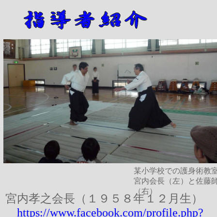
某小学校での護身術教
宮内会長（左）と佐藤
（右）
宮内孝之会長（１９５８年１２月生）
https://www.facebook.com/profile.php?